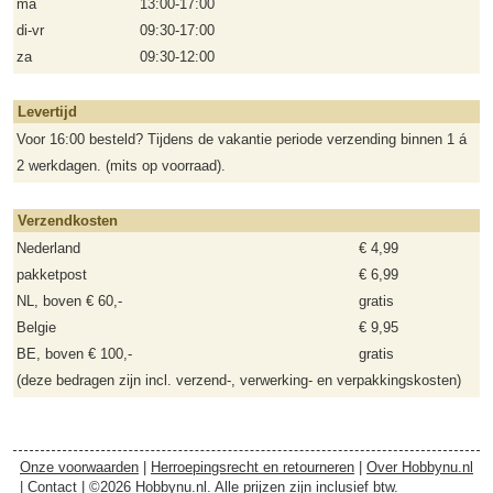
ma
13:00-17:00
di-vr
09:30-17:00
za
09:30-12:00
Levertijd
Voor 16:00 besteld? Tijdens de vakantie periode verzending binnen 1 á
2 werkdagen. (mits op voorraad).
Verzendkosten
Nederland
€ 4,99
pakketpost
€ 6,99
NL, boven € 60,-
gratis
Belgie
€ 9,95
BE, boven € 100,-
gratis
(deze bedragen zijn incl. verzend-, verwerking- en verpakkingskosten)
Onze voorwaarden
|
Herroepingsrecht en retourneren
|
Over Hobbynu.nl
|
Contact
| ©2026 Hobbynu.nl. Alle prijzen zijn inclusief btw.