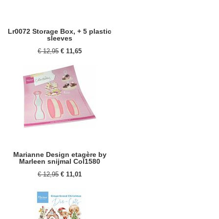
Lr0072 Storage Box, + 5 plastic
sleeves
€ 12,95
€ 11,65
Marianne Design etagère by
Marleen snijmal Col1580
€ 12,95
€ 11,01