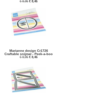
€ 9,95
€ 8,46
Marianne design Cr1726
Craftable snijmal - Peek-a-boo
€ 9,95
€ 8,46