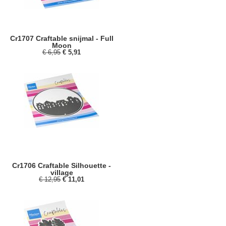
Cr1707 Craftable snijmal - Full
Moon
€ 6,95
€ 5,91
Cr1706 Craftable Silhouette -
village
€ 12,95
€ 11,01