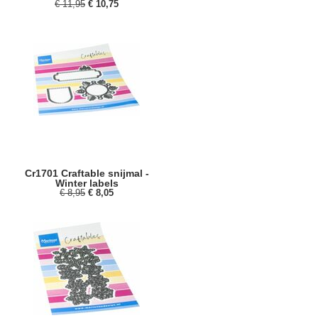
€ 11,95
€ 10,75
Cr1701 Craftable snijmal -
Winter labels
€ 8,95
€ 8,05