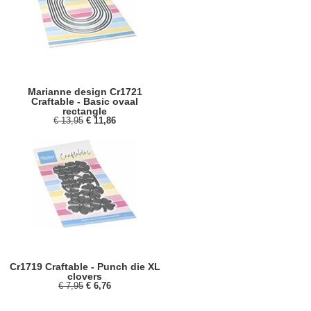
Marianne design Cr1721
Craftable - Basic ovaal
rectangle
€ 13,95
€ 11,86
Cr1719 Craftable - Punch die XL
clovers
€ 7,95
€ 6,76