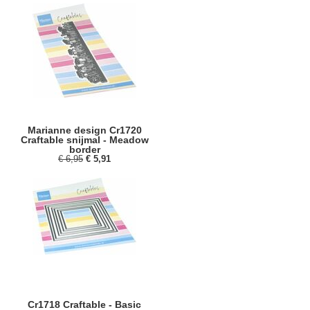
Marianne design Cr1720
Craftable snijmal - Meadow
border
€ 6,95
€ 5,91
Cr1718 Craftable - Basic