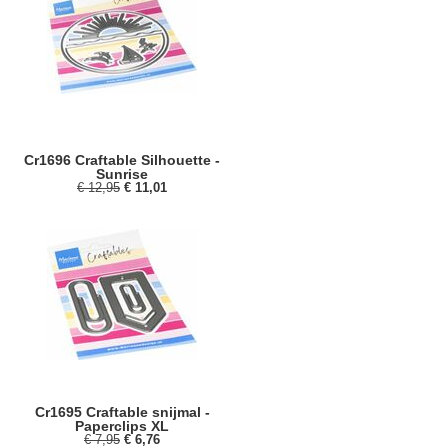
Cr1696 Craftable Silhouette -
Sunrise
€ 12,95
€ 11,01
Cr1695 Craftable snijmal -
Paperclips XL
€ 7,95
€ 6,76