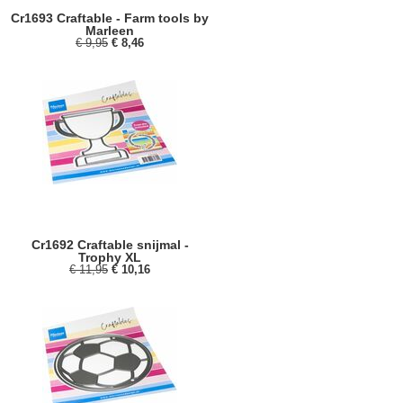
Cr1693 Craftable - Farm tools by
Marleen
€ 9,95
€ 8,46
Cr1692 Craftable snijmal -
Trophy XL
€ 11,95
€ 10,16