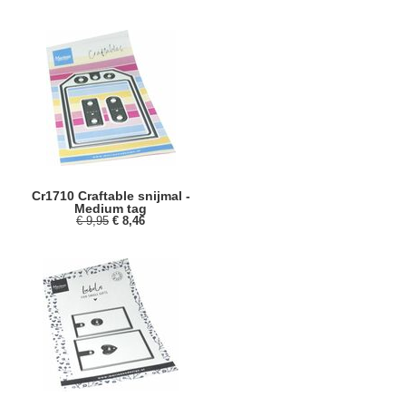
Cr1710 Craftable snijmal -
Medium tag
€ 9,95
€ 8,46