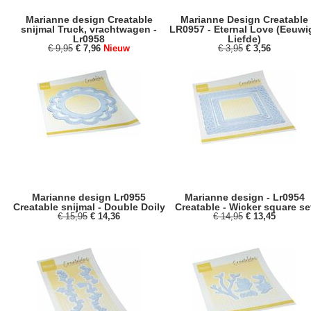
Marianne design Creatable
Marianne Design Creatable
snijmal Truck, vrachtwagen -
LR0957 - Eternal Love (Eeuwi
Lr0958
Liefde)
€ 9,95
€ 7,96
Nieuw
€ 3,95
€ 3,56
Marianne design Lr0955
Marianne design - Lr0954
Creatable snijmal - Double Doily
Creatable - Wicker square se
€ 15,95
€ 14,36
€ 14,95
€ 13,45