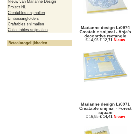
Nieuw van Marianne Design
Project NL
Creatables snijmallen
Embossingfolders
Craftables snijmallen
Marianne design Lr0974
Collectables snijmallen
Creatable snijmal - Anja's
decorative rectangle
€ 14,95
€ 12,71
Nieuw
Betaalmogelijkheden
Marianne design Lr0971
Creatable snijmal - Forest
square
€ 16,95
€ 14,41
Nieuw