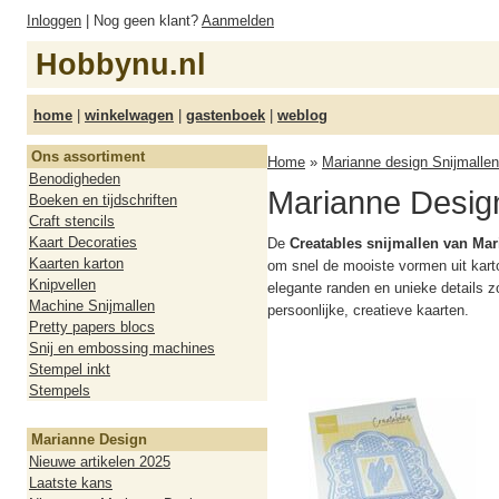
Inloggen
| Nog geen klant?
Aanmelden
Hobbynu.nl
home
|
winkelwagen
|
gastenboek
|
weblog
Ons assortiment
Home
»
Marianne design Snijmallen
Benodigheden
Marianne Desig
Boeken en tijdschriften
Craft stencils
Kaart Decoraties
De
Creatables snijmallen van Ma
Kaarten karton
om snel de mooiste vormen uit karto
Knipvellen
elegante randen en unieke details z
Machine Snijmallen
persoonlijke, creatieve kaarten.
Pretty papers blocs
Snij en embossing machines
Stempel inkt
Stempels
Marianne Design
Nieuwe artikelen 2025
Laatste kans