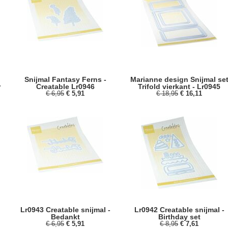
Snijmal Fantasy Ferns -
Marianne design Snijmal se
r
Creatable Lr0946
Trifold vierkant - Lr0945
€ 6,95
€ 5,91
€ 18,95
€ 16,11
Lr0943 Creatable snijmal -
Lr0942 Creatable snijmal -
Bedankt
Birthday set
€ 6,95
€ 5,91
€ 8,95
€ 7,61