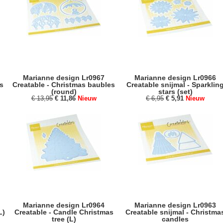
Marianne design Lr0967
Marianne design Lr0966
s
Creatable - Christmas baubles
Creatable snijmal - Sparklin
(round)
stars (set)
€ 13,95
€ 11,86
Nieuw
€ 6,95
€ 5,91
Nieuw
Marianne design Lr0964
Marianne design Lr0963
L)
Creatable - Candle Christmas
Creatable snijmal - Christma
tree (L)
candles