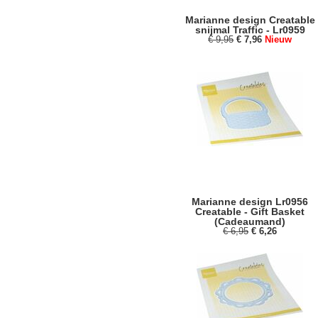
Marianne design Creatable
snijmal Traffic - Lr0959
€ 9,95
€ 7,96
Nieuw
Marianne design Lr0956
Creatable - Gift Basket
(Cadeaumand)
€ 6,95
€ 6,26