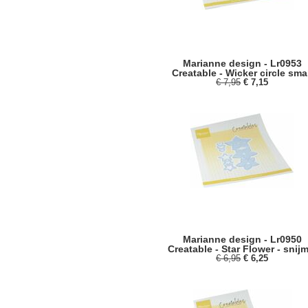
Marianne design - Lr0953
Creatable - Wicker circle smal
€ 7,95
€ 7,15
Marianne design - Lr0950
Creatable - Star Flower - snijm
€ 6,95
€ 6,25