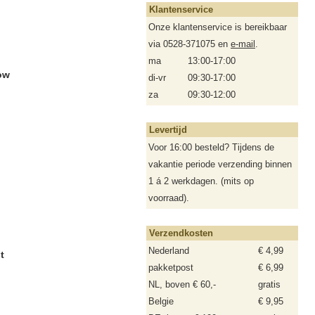
Klantenservice
Onze klantenservice is bereikbaar
via 0528-371075 en
e-mail
.
ma
13:00-17:00
ow
di-vr
09:30-17:00
za
09:30-12:00
Levertijd
Voor 16:00 besteld? Tijdens de
vakantie periode verzending binnen
1 á 2 werkdagen. (mits op
voorraad).
Verzendkosten
Nederland
€ 4,99
t
pakketpost
€ 6,99
NL, boven € 60,-
gratis
Belgie
€ 9,95