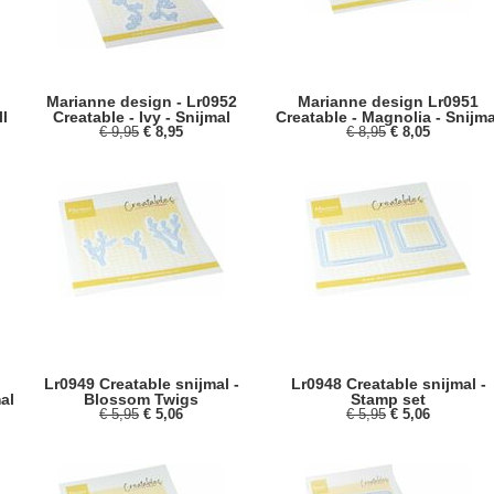
Marianne design - Lr0952
Marianne design Lr0951
l
Creatable - Ivy - Snijmal
Creatable - Magnolia - Snijma
€ 9,95
€ 8,95
€ 8,95
€ 8,05
Lr0949 Creatable snijmal -
Lr0948 Creatable snijmal -
al
Blossom Twigs
Stamp set
€ 5,95
€ 5,06
€ 5,95
€ 5,06