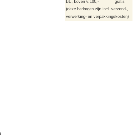
BE, boven € 100,-
gratis
(deze bedragen zijn incl. verzend-,
verwerking- en verpakkingskosten)
g
s