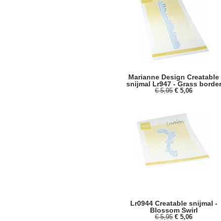
Marianne Design Creatable
snijmal Lr947 - Grass borde
€ 5,95
€ 5,06
Lr0944 Creatable snijmal -
Blossom Swirl
€ 5,95
€ 5,06