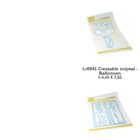
Lr0941 Creatable snijmal -
Ballonnen
€ 8,95
€ 7,61