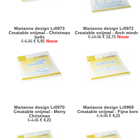
Marianne design Lr0973
Marianne design Lr0972
Creatable snijmal - Christmas
Creatable snijmal - Arch wind
bells
€ 14,95
€ 12,71
Nieuw
€ 6,95
€ 5,91
Nieuw
Marianne design Lr0970
Marianne design Lr0969
Creatable snijmal - Merry
Creatable snijmal - Fijne kers
Christmas
€ 4,95
€ 4,21
€ 4,95
€ 4,21