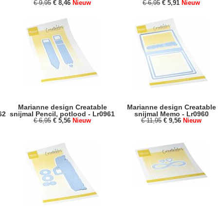
€ 9,95
€ 8,46
Nieuw
€ 6,95
€ 5,91
Nieuw
Marianne design Creatable
Marianne design Creatable
62
snijmal Pencil, potlood - Lr0961
snijmal Memo - Lr0960
€ 6,95
€ 5,56
Nieuw
€ 11,95
€ 9,56
Nieuw