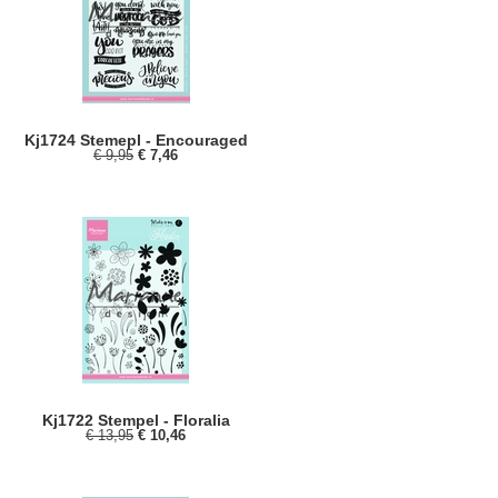
Kj1724 Stemepl - Encouraged
€ 9,95
€ 7,46
Kj1722 Stempel - Floralia
€ 13,95
€ 10,46