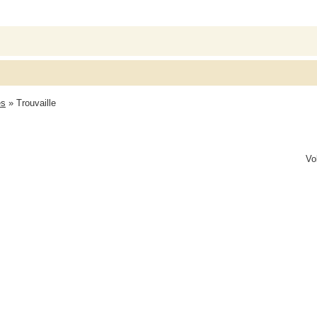
es
» Trouvaille
Vo