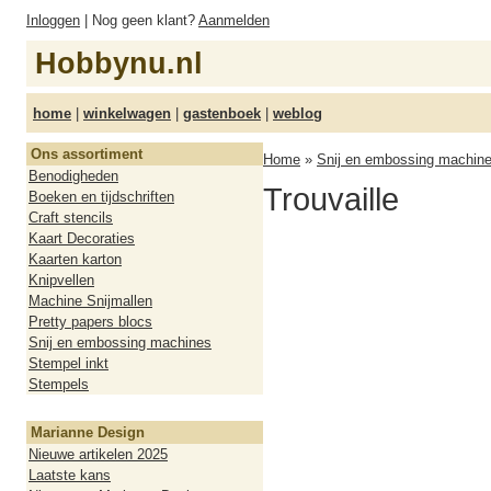
Inloggen
| Nog geen klant?
Aanmelden
Hobbynu.nl
home
|
winkelwagen
|
gastenboek
|
weblog
Ons assortiment
Home
»
Snij en embossing machin
Benodigheden
Trouvaille
Boeken en tijdschriften
Craft stencils
Kaart Decoraties
Kaarten karton
Knipvellen
Machine Snijmallen
Pretty papers blocs
Snij en embossing machines
Stempel inkt
Stempels
Marianne Design
Nieuwe artikelen 2025
Laatste kans