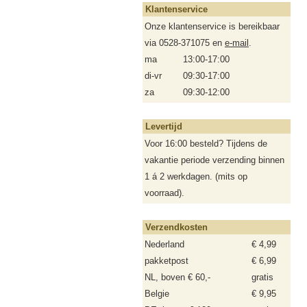
Klantenservice
Onze klantenservice is bereikbaar
via 0528-371075 en
e-mail
.
ma
13:00-17:00
di-vr
09:30-17:00
za
09:30-12:00
Levertijd
Voor 16:00 besteld? Tijdens de
vakantie periode verzending binnen
1 á 2 werkdagen. (mits op
voorraad).
Verzendkosten
Nederland
€ 4,99
pakketpost
€ 6,99
NL, boven € 60,-
gratis
Belgie
€ 9,95