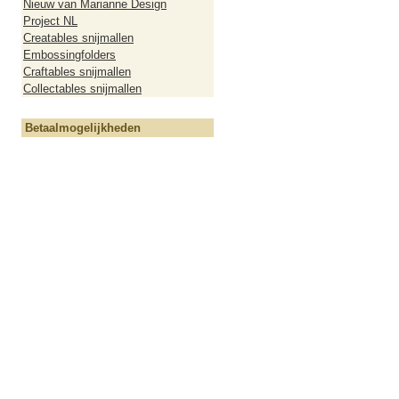
Nieuw van Marianne Design
Project NL
Creatables snijmallen
Embossingfolders
Craftables snijmallen
Collectables snijmallen
Betaalmogelijkheden