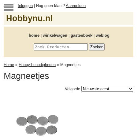
Inloggen
| Nog geen klant?
Aanmelden
Hobbynu.nl
home
|
winkelwagen
|
gastenboek
|
weblog
Home
»
Hobby benodigheden
» Magneetjes
Magneetjes
Volgorde