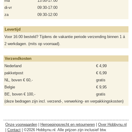
ma
13:00-17:00
di-vr
09:30-17:00
za
09:30-12:00
Levertijd
Voor 16:00 besteld? Tijdens de vakantie periode verzending binnen 1 á
2 werkdagen. (mits op voorraad).
Verzendkosten
Nederland
€ 4,99
pakketpost
€ 6,99
NL, boven € 60,-
gratis
Belgie
€ 9,95
BE, boven € 100,-
gratis
(deze bedragen zijn incl. verzend-, verwerking- en verpakkingskosten)
Onze voorwaarden
|
Herroepingsrecht en retourneren
|
Over Hobbynu.nl
|
Contact
| ©2026 Hobbynu.nl. Alle prijzen zijn inclusief btw.