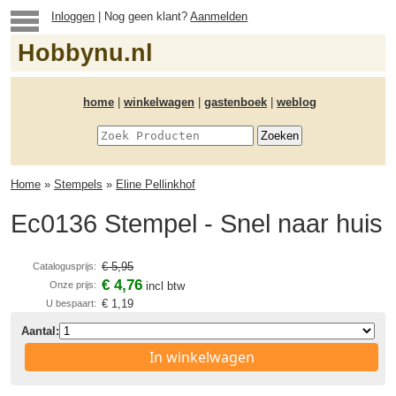
Inloggen
| Nog geen klant?
Aanmelden
Hobbynu.nl
home
|
winkelwagen
|
gastenboek
|
weblog
Home
»
Stempels
»
Eline Pellinkhof
Ec0136 Stempel - Snel naar huis
€ 5,95
Catalogusprijs:
€ 4,76
Onze prijs:
incl btw
€ 1,19
U bespaart:
Aantal:
In winkelwagen