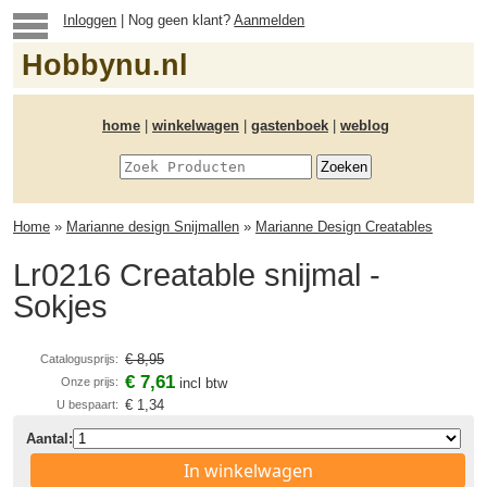
Inloggen
| Nog geen klant?
Aanmelden
Hobbynu.nl
home
|
winkelwagen
|
gastenboek
|
weblog
Home
»
Marianne design Snijmallen
»
Marianne Design Creatables
Lr0216 Creatable snijmal -
Sokjes
€ 8,95
Catalogusprijs:
€ 7,61
Onze prijs:
incl btw
€ 1,34
U bespaart:
Aantal:
In winkelwagen