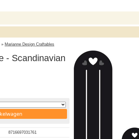
»
Marianne Design Craftables
e - Scandinavian
nkelwagen
8716697031761