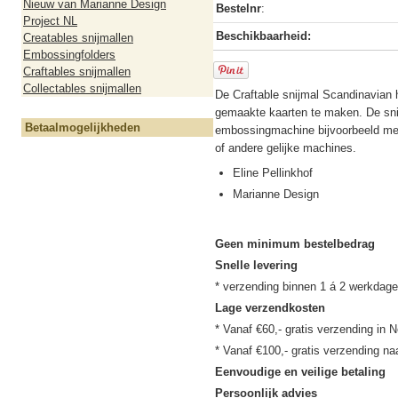
Nieuw van Marianne Design
Bestelnr
:
Project NL
Beschikbaarheid:
Creatables snijmallen
Embossingfolders
Craftables snijmallen
Collectables snijmallen
De Craftable snijmal Scandinavian h
gemaakte kaarten te maken. De snij
Betaalmogelijkheden
embossingmachine bijvoorbeeld met
of andere gelijke machines.
Eline Pellinkhof
Marianne Design
Geen minimum bestelbedrag
Snelle levering
Lage verzendkosten
* Vanaf €60,- gratis verzending in N
Eenvoudige en veilige betaling
Persoonlijk advies