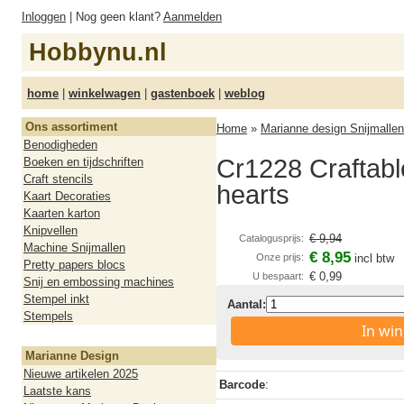
Inloggen
| Nog geen klant?
Aanmelden
Hobbynu.nl
home
|
winkelwagen
|
gastenboek
|
weblog
Ons assortiment
Home
»
Marianne design Snijmallen
Benodigheden
Cr1228 Craftabl
Boeken en tijdschriften
Craft stencils
hearts
Kaart Decoraties
Kaarten karton
Knipvellen
€ 9,94
Catalogusprijs:
Machine Snijmallen
€ 8,95
Onze prijs:
incl btw
Pretty papers blocs
€ 0,99
U bespaart:
Snij en embossing machines
Stempel inkt
Aantal:
Stempels
In wi
Marianne Design
Nieuwe artikelen 2025
Barcode
:
Laatste kans