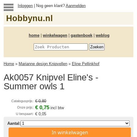
Inloggen
| Nog geen klant?
Aanmelden
Hobbynu.nl
home
|
winkelwagen
|
gastenboek
|
weblog
Home
»
Marianne design Knipvellen
»
Eline Pellinkhof
Ak0057 Knipvel Eline's -
Summer owls 1
€ 0,80
Catalogusprijs:
€ 0,75
Onze prijs:
incl btw
€ 0,05
U bespaart:
Aantal:
In winkelwagen