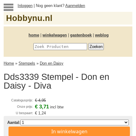
Inloggen
| Nog geen klant?
Aanmelden
Hobbynu.nl
home
|
winkelwagen
|
gastenboek
|
weblog
Home
»
Stempels
»
Don en Daisy
Dds3339 Stempel - Don en
Daisy - Diva
€ 4,95
Catalogusprijs:
€ 3,71
Onze prijs:
incl btw
€ 1,24
U bespaart:
Aantal:
In winkelwagen