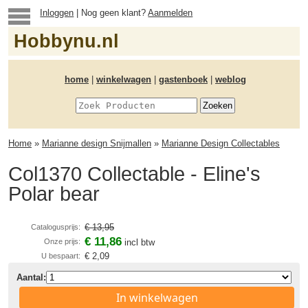
Inloggen
| Nog geen klant?
Aanmelden
Hobbynu.nl
home
|
winkelwagen
|
gastenboek
|
weblog
Home
»
Marianne design Snijmallen
»
Marianne Design Collectables
Col1370 Collectable - Eline's
Polar bear
€ 13,95
Catalogusprijs:
€ 11,86
Onze prijs:
incl btw
€ 2,09
U bespaart:
Aantal:
In winkelwagen