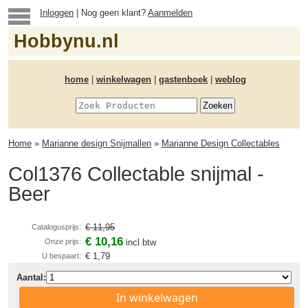
Inloggen
| Nog geen klant?
Aanmelden
Hobbynu.nl
home
|
winkelwagen
|
gastenboek
|
weblog
Home
»
Marianne design Snijmallen
»
Marianne Design Collectables
Col1376 Collectable snijmal -
Beer
€ 11,95
Catalogusprijs:
€ 10,16
Onze prijs:
incl btw
€ 1,79
U bespaart:
Aantal:
In winkelwagen