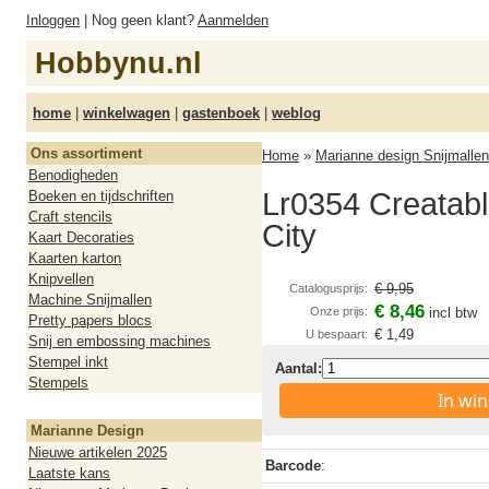
Inloggen
| Nog geen klant?
Aanmelden
Hobbynu.nl
home
|
winkelwagen
|
gastenboek
|
weblog
Ons assortiment
Home
»
Marianne design Snijmallen
Benodigheden
Lr0354 Creatabl
Boeken en tijdschriften
Craft stencils
City
Kaart Decoraties
Kaarten karton
Knipvellen
€ 9,95
Catalogusprijs:
Machine Snijmallen
€ 8,46
Onze prijs:
incl btw
Pretty papers blocs
€ 1,49
U bespaart:
Snij en embossing machines
Stempel inkt
Aantal:
Stempels
In wi
Marianne Design
Nieuwe artikelen 2025
Barcode
:
Laatste kans