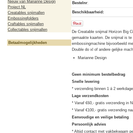
Nieuw van Marianne Design
Bestelnr
:
Project NL
Beschikbaarheid:
Creatables snijmallen
Embossingfolders
Craftables snijmallen
Collectables snijmallen
De Creatable snijmal Horizon Big Ci
gemaakte kaarten. De snijmal is te 
Betaalmogelijkheden
embossingmachine bijvoorbeeld me
Double do xl of andere gelijke mach
Marianne Design
Geen minimum bestelbedrag
Snelle levering
Lage verzendkosten
* Vanaf €60,- gratis verzending in N
Eenvoudige en veilige betaling
Persoonlijk advies