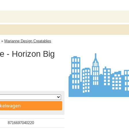
»
Marianne Design Creatables
e - Horizon Big
nkelwagen
8716697040220