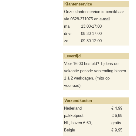
Klantenservice
Onze klantenservice is bereikbaar
via 0528-371075 en
e-mail
.
ma
13:00-17:00
di-vr
09:30-17:00
za
09:30-12:00
Levertijd
Voor 16:00 besteld? Tijdens de
vakantie periode verzending binnen
1 á 2 werkdagen. (mits op
voorraad).
Verzendkosten
Nederland
€ 4,99
pakketpost
€ 6,99
NL, boven € 60,-
gratis
Belgie
€ 9,95