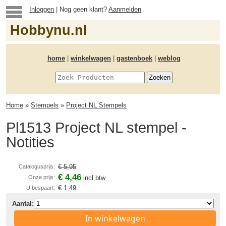
Inloggen
| Nog geen klant?
Aanmelden
Hobbynu.nl
home
|
winkelwagen
|
gastenboek
|
weblog
Home
»
Stempels
»
Project NL Stempels
Pl1513 Project NL stempel -
Notities
€ 5,95
Catalogusprijs:
€ 4,46
Onze prijs:
incl btw
€ 1,49
U bespaart:
Aantal:
In winkelwagen