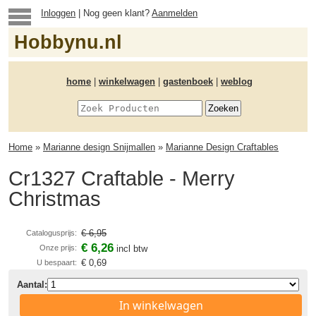
Inloggen
| Nog geen klant?
Aanmelden
Hobbynu.nl
home
|
winkelwagen
|
gastenboek
|
weblog
Home
»
Marianne design Snijmallen
»
Marianne Design Craftables
Cr1327 Craftable - Merry
Christmas
€ 6,95
Catalogusprijs:
€ 6,26
Onze prijs:
incl btw
€ 0,69
U bespaart:
Aantal:
In winkelwagen