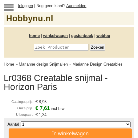
Inloggen
| Nog geen klant?
Aanmelden
Hobbynu.nl
home
|
winkelwagen
|
gastenboek
|
weblog
Home
»
Marianne design Snijmallen
»
Marianne Design Creatables
Lr0368 Creatable snijmal -
Horizon Paris
€ 8,95
Catalogusprijs:
€ 7,61
Onze prijs:
incl btw
€ 1,34
U bespaart:
Aantal:
In winkelwagen