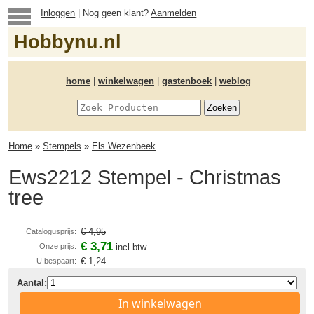
Inloggen
| Nog geen klant?
Aanmelden
Hobbynu.nl
home
|
winkelwagen
|
gastenboek
|
weblog
Home
»
Stempels
»
Els Wezenbeek
Ews2212 Stempel - Christmas
tree
€ 4,95
Catalogusprijs:
€ 3,71
Onze prijs:
incl btw
€ 1,24
U bespaart:
Aantal:
In winkelwagen