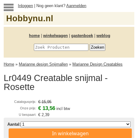
Inloggen
| Nog geen klant?
Aanmelden
Hobbynu.nl
home
|
winkelwagen
|
gastenboek
|
weblog
Home
»
Marianne design Snijmallen
»
Marianne Design Creatables
Lr0449 Creatable snijmal -
Rosette
€ 15,95
Catalogusprijs:
€ 13,56
Onze prijs:
incl btw
€ 2,39
U bespaart:
Aantal:
In winkelwagen