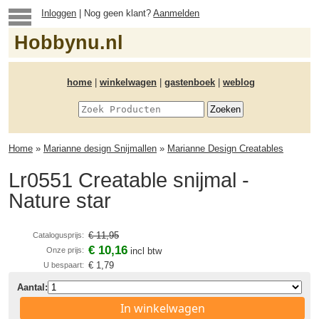
Inloggen
| Nog geen klant?
Aanmelden
Hobbynu.nl
home
|
winkelwagen
|
gastenboek
|
weblog
Home
»
Marianne design Snijmallen
»
Marianne Design Creatables
Lr0551 Creatable snijmal -
Nature star
€ 11,95
Catalogusprijs:
€ 10,16
Onze prijs:
incl btw
€ 1,79
U bespaart:
Aantal:
In winkelwagen