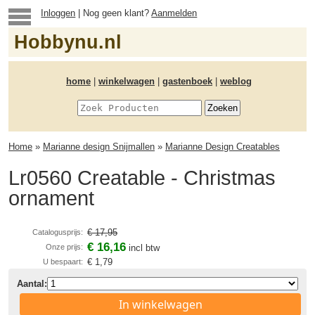
Inloggen
| Nog geen klant?
Aanmelden
Hobbynu.nl
home
|
winkelwagen
|
gastenboek
|
weblog
Home
»
Marianne design Snijmallen
»
Marianne Design Creatables
Lr0560 Creatable - Christmas
ornament
€ 17,95
Catalogusprijs:
€ 16,16
Onze prijs:
incl btw
€ 1,79
U bespaart:
Aantal:
In winkelwagen