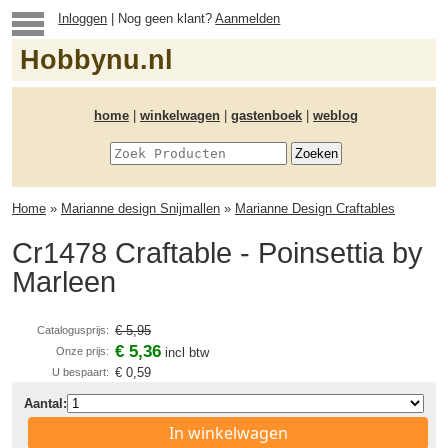
Inloggen
| Nog geen klant?
Aanmelden
Hobbynu.nl
home
|
winkelwagen
|
gastenboek
|
weblog
Home
»
Marianne design Snijmallen
»
Marianne Design Craftables
Cr1478 Craftable - Poinsettia by
Marleen
€ 5,95
Catalogusprijs:
€ 5,36
Onze prijs:
incl btw
€ 0,59
U bespaart:
Aantal:
In winkelwagen