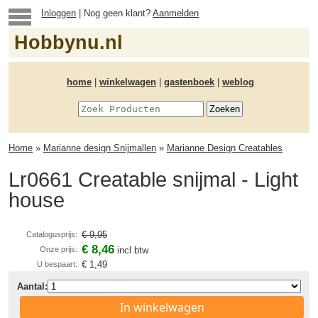
Inloggen
| Nog geen klant?
Aanmelden
Hobbynu.nl
home
|
winkelwagen
|
gastenboek
|
weblog
Home
»
Marianne design Snijmallen
»
Marianne Design Creatables
Lr0661 Creatable snijmal - Light
house
€ 9,95
Catalogusprijs:
€ 8,46
Onze prijs:
incl btw
€ 1,49
U bespaart:
Aantal:
In winkelwagen