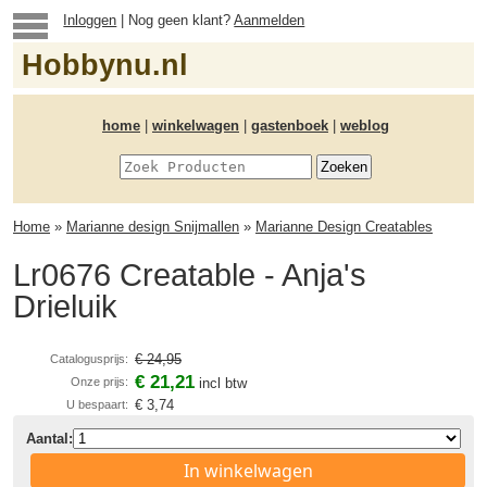
Inloggen
| Nog geen klant?
Aanmelden
Hobbynu.nl
home
|
winkelwagen
|
gastenboek
|
weblog
Home
»
Marianne design Snijmallen
»
Marianne Design Creatables
Lr0676 Creatable - Anja's
Drieluik
€ 24,95
Catalogusprijs:
€ 21,21
Onze prijs:
incl btw
€ 3,74
U bespaart:
Aantal:
In winkelwagen