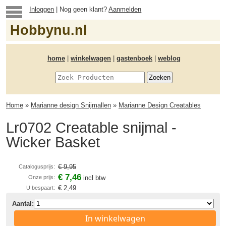
Inloggen
| Nog geen klant?
Aanmelden
Hobbynu.nl
home
|
winkelwagen
|
gastenboek
|
weblog
Home
»
Marianne design Snijmallen
»
Marianne Design Creatables
Lr0702 Creatable snijmal -
Wicker Basket
€ 9,95
Catalogusprijs:
€ 7,46
Onze prijs:
incl btw
€ 2,49
U bespaart:
Aantal:
In winkelwagen