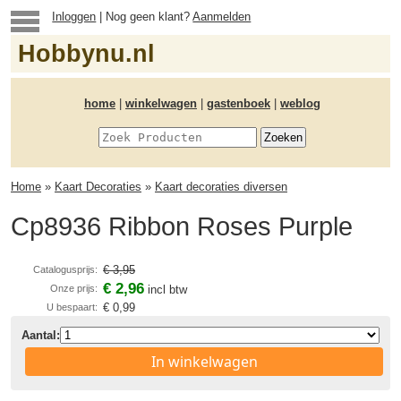
Inloggen
| Nog geen klant?
Aanmelden
Hobbynu.nl
home
|
winkelwagen
|
gastenboek
|
weblog
Home
»
Kaart Decoraties
»
Kaart decoraties diversen
Cp8936 Ribbon Roses Purple
€ 3,95
Catalogusprijs:
€ 2,96
Onze prijs:
incl btw
€ 0,99
U bespaart:
Aantal:
In winkelwagen