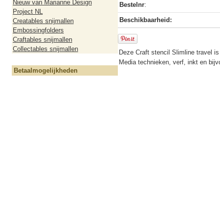
Nieuw van Marianne Design
Bestelnr
:
Project NL
Beschikbaarheid:
Creatables snijmallen
Embossingfolders
Craftables snijmallen
Collectables snijmallen
Deze Craft stencil Slimline travel i
Media technieken, verf, inkt en bijv
Betaalmogelijkheden