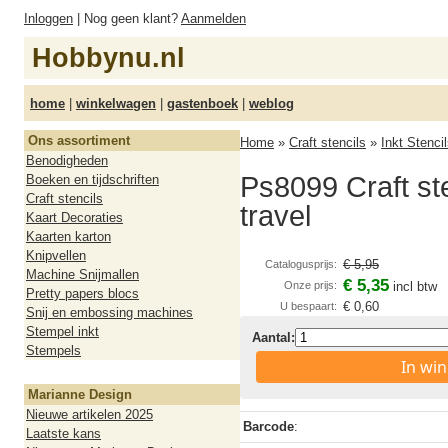
Inloggen
| Nog geen klant?
Aanmelden
Hobbynu.nl
home
|
winkelwagen
|
gastenboek
|
weblog
Ons assortiment
Home
»
Craft stencils
»
Inkt Stenci
Benodigheden
Ps8099 Craft ste
Boeken en tijdschriften
Craft stencils
travel
Kaart Decoraties
Kaarten karton
Knipvellen
€ 5,95
Catalogusprijs:
Machine Snijmallen
€ 5,35
Onze prijs:
incl btw
Pretty papers blocs
€ 0,60
U bespaart:
Snij en embossing machines
Stempel inkt
Aantal:
Stempels
In wi
Marianne Design
Nieuwe artikelen 2025
Barcode
:
Laatste kans