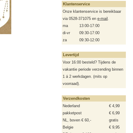
Klantenservice
Onze klantenservice is bereikbaar
via 0528-371075 en
e-mail
.
ma
13:00-17:00
di-vr
09:30-17:00
za
09:30-12:00
Levertijd
Voor 16:00 besteld? Tijdens de
vakantie periode verzending binnen
1 á 2 werkdagen. (mits op
voorraad).
Verzendkosten
Nederland
€ 4,99
pakketpost
€ 6,99
NL, boven € 60,-
gratis
Belgie
€ 9,95