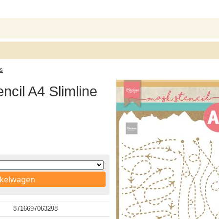
ls
ncil A4 Slimline
nkelwagen
8716697063298