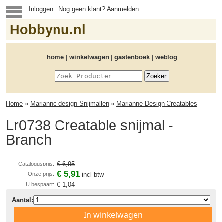
Inloggen
| Nog geen klant?
Aanmelden
Hobbynu.nl
home
|
winkelwagen
|
gastenboek
|
weblog
Home
»
Marianne design Snijmallen
»
Marianne Design Creatables
Lr0738 Creatable snijmal -
Branch
€ 6,95
Catalogusprijs:
€ 5,91
Onze prijs:
incl btw
€ 1,04
U bespaart:
Aantal:
In winkelwagen