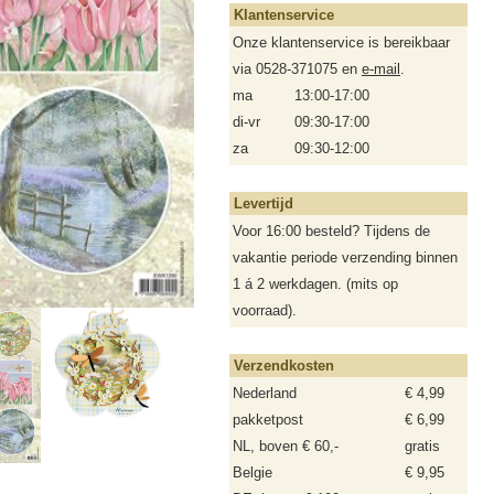
Klantenservice
Onze klantenservice is bereikbaar
via 0528-371075 en
e-mail
.
ma
13:00-17:00
di-vr
09:30-17:00
za
09:30-12:00
Levertijd
Voor 16:00 besteld? Tijdens de
vakantie periode verzending binnen
1 á 2 werkdagen. (mits op
voorraad).
Verzendkosten
Nederland
€ 4,99
pakketpost
€ 6,99
NL, boven € 60,-
gratis
Belgie
€ 9,95