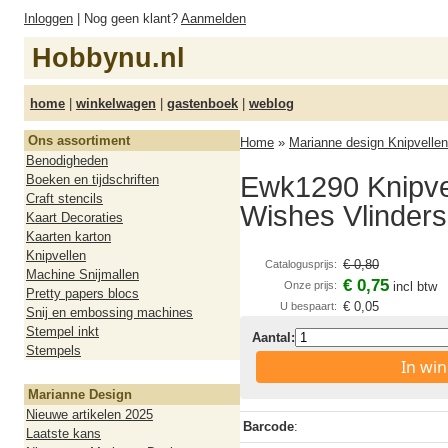
Inloggen
| Nog geen klant?
Aanmelden
Hobbynu.nl
home
|
winkelwagen
|
gastenboek
|
weblog
Ons assortiment
Home
»
Marianne design Knipvellen
Benodigheden
Ewk1290 Knipvel
Boeken en tijdschriften
Craft stencils
Wishes Vlinders
Kaart Decoraties
Kaarten karton
Knipvellen
€ 0,80
Catalogusprijs:
Machine Snijmallen
€ 0,75
Onze prijs:
incl btw
Pretty papers blocs
€ 0,05
U bespaart:
Snij en embossing machines
Stempel inkt
Aantal:
Stempels
In wi
Marianne Design
Nieuwe artikelen 2025
Barcode
:
Laatste kans