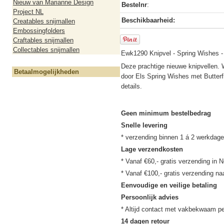
Nieuw van Marianne Design
Bestelnr
:
Project NL
Beschikbaarheid:
Creatables snijmallen
Embossingfolders
Craftables snijmallen
Collectables snijmallen
Ewk1290 Knipvel - Spring Wishes - 
Deze prachtige nieuwe knipvellen.
Betaalmogelijkheden
door Els Spring Wishes met Butterfl
details.
Geen minimum bestelbedrag
Snelle levering
Lage verzendkosten
* Vanaf €60,- gratis verzending in N
Eenvoudige en veilige betaling
Persoonlijk advies
14 dagen retour