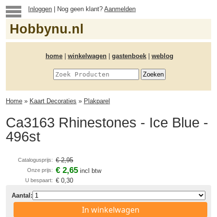
Inloggen
| Nog geen klant?
Aanmelden
Hobbynu.nl
home
|
winkelwagen
|
gastenboek
|
weblog
Home
»
Kaart Decoraties
»
Plakparel
Ca3163 Rhinestones - Ice Blue -
496st
€ 2,95
Catalogusprijs:
€ 2,65
Onze prijs:
incl btw
€ 0,30
U bespaart:
Aantal:
In winkelwagen