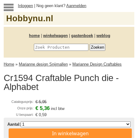
Inloggen
| Nog geen klant?
Aanmelden
Hobbynu.nl
home
|
winkelwagen
|
gastenboek
|
weblog
Home
»
Marianne design Snijmallen
»
Marianne Design Craftables
Cr1594 Craftable Punch die -
Alphabet
€ 5,95
Catalogusprijs:
€ 5,36
Onze prijs:
incl btw
€ 0,59
U bespaart:
Aantal:
In winkelwagen