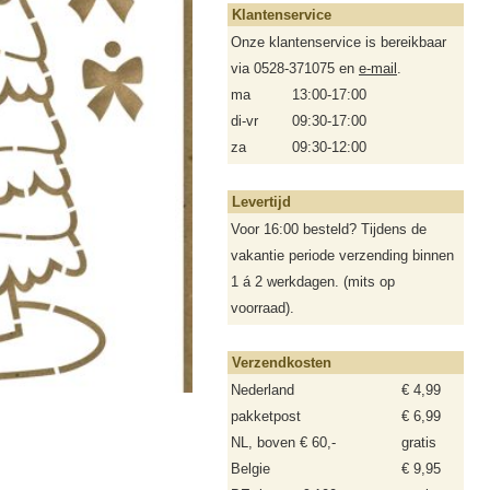
Klantenservice
Onze klantenservice is bereikbaar
via 0528-371075 en
e-mail
.
ma
13:00-17:00
di-vr
09:30-17:00
za
09:30-12:00
Levertijd
Voor 16:00 besteld? Tijdens de
vakantie periode verzending binnen
1 á 2 werkdagen. (mits op
voorraad).
Verzendkosten
Nederland
€ 4,99
pakketpost
€ 6,99
NL, boven € 60,-
gratis
Belgie
€ 9,95