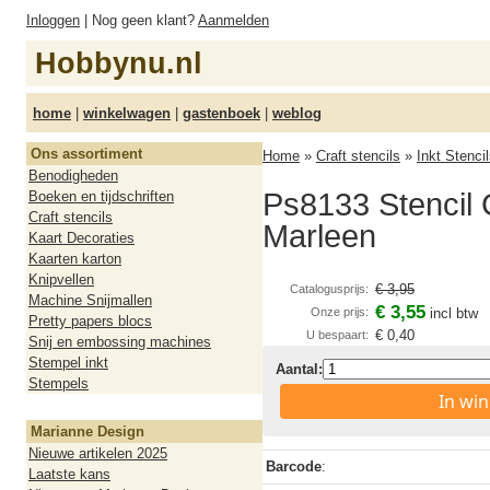
Inloggen
| Nog geen klant?
Aanmelden
Hobbynu.nl
home
|
winkelwagen
|
gastenboek
|
weblog
Ons assortiment
Home
»
Craft stencils
»
Inkt Stenci
Benodigheden
Ps8133 Stencil 
Boeken en tijdschriften
Craft stencils
Marleen
Kaart Decoraties
Kaarten karton
Knipvellen
€ 3,95
Catalogusprijs:
Machine Snijmallen
€ 3,55
Onze prijs:
incl btw
Pretty papers blocs
€ 0,40
U bespaart:
Snij en embossing machines
Stempel inkt
Aantal:
Stempels
In wi
Marianne Design
Nieuwe artikelen 2025
Barcode
:
Laatste kans