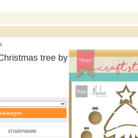
ls
Christmas tree by
nkelwagen
8716697066480