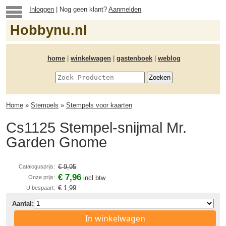
Inloggen
| Nog geen klant?
Aanmelden
Hobbynu.nl
home
|
winkelwagen
|
gastenboek
|
weblog
Home
»
Stempels
»
Stempels voor kaarten
Cs1125 Stempel-snijmal Mr.
Garden Gnome
€ 9,95
Catalogusprijs:
€ 7,96
Onze prijs:
incl btw
€ 1,99
U bespaart:
Aantal:
In winkelwagen