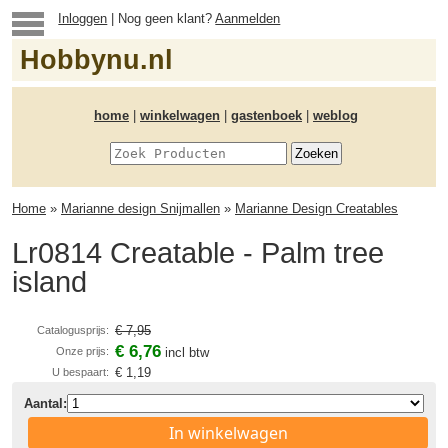
Inloggen
| Nog geen klant?
Aanmelden
Hobbynu.nl
home
|
winkelwagen
|
gastenboek
|
weblog
Home
»
Marianne design Snijmallen
»
Marianne Design Creatables
Lr0814 Creatable - Palm tree
island
€ 7,95
Catalogusprijs:
€ 6,76
Onze prijs:
incl btw
€ 1,19
U bespaart:
Aantal:
In winkelwagen