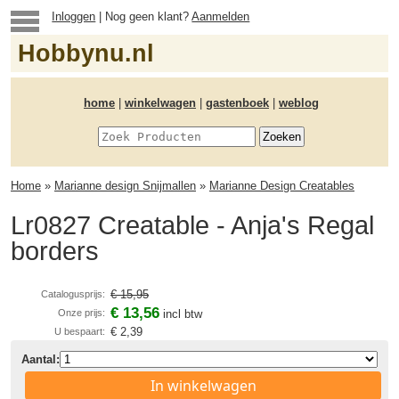
Inloggen
| Nog geen klant?
Aanmelden
Hobbynu.nl
home
|
winkelwagen
|
gastenboek
|
weblog
Home
»
Marianne design Snijmallen
»
Marianne Design Creatables
Lr0827 Creatable - Anja's Regal
borders
€ 15,95
Catalogusprijs:
€ 13,56
Onze prijs:
incl btw
€ 2,39
U bespaart:
Aantal:
In winkelwagen