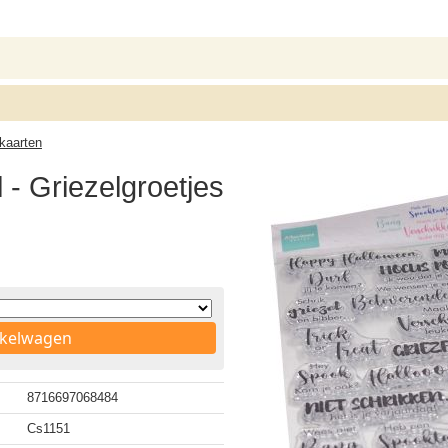
kaarten
- Griezelgroetjes
nkelwagen
8716697068484
Cs1151