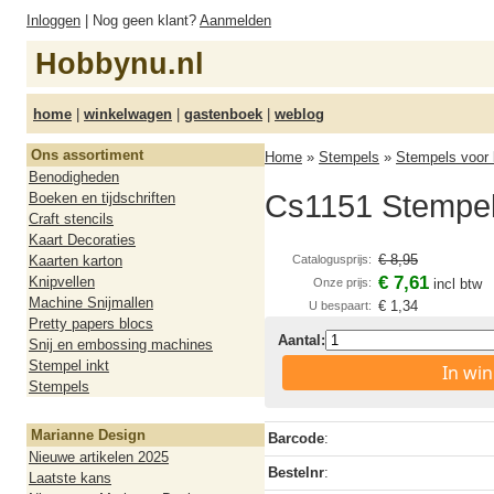
Inloggen
| Nog geen klant?
Aanmelden
Hobbynu.nl
home
|
winkelwagen
|
gastenboek
|
weblog
Ons assortiment
Home
»
Stempels
»
Stempels voor 
Benodigheden
Cs1151 Stempel 
Boeken en tijdschriften
Craft stencils
Kaart Decoraties
€ 8,95
Kaarten karton
Catalogusprijs:
€ 7,61
Knipvellen
Onze prijs:
incl btw
Machine Snijmallen
€ 1,34
U bespaart:
Pretty papers blocs
Aantal:
Snij en embossing machines
Stempel inkt
In wi
Stempels
Marianne Design
Barcode
:
Nieuwe artikelen 2025
Bestelnr
:
Laatste kans