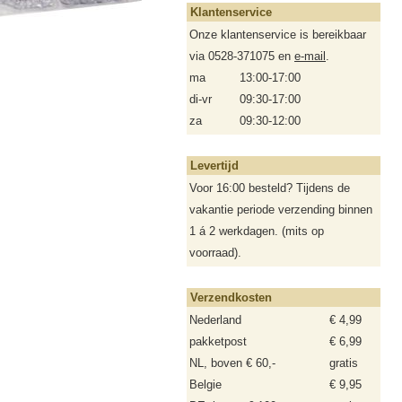
Klantenservice
Onze klantenservice is bereikbaar
via 0528-371075 en
e-mail
.
ma
13:00-17:00
di-vr
09:30-17:00
za
09:30-12:00
Levertijd
Voor 16:00 besteld? Tijdens de
vakantie periode verzending binnen
1 á 2 werkdagen. (mits op
voorraad).
Verzendkosten
Nederland
€ 4,99
pakketpost
€ 6,99
NL, boven € 60,-
gratis
Belgie
€ 9,95