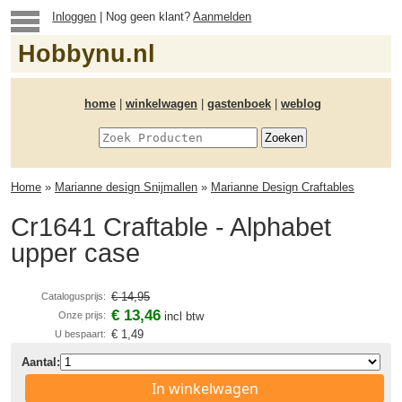
Inloggen
| Nog geen klant?
Aanmelden
Hobbynu.nl
home
|
winkelwagen
|
gastenboek
|
weblog
Home
»
Marianne design Snijmallen
»
Marianne Design Craftables
Cr1641 Craftable - Alphabet
upper case
€ 14,95
Catalogusprijs:
€ 13,46
Onze prijs:
incl btw
€ 1,49
U bespaart:
Aantal:
In winkelwagen