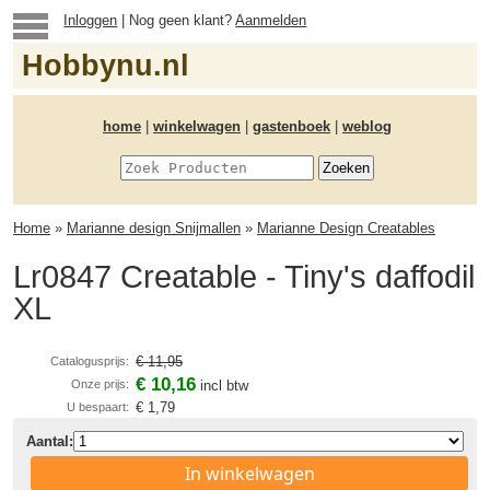
Inloggen
| Nog geen klant?
Aanmelden
Hobbynu.nl
home
|
winkelwagen
|
gastenboek
|
weblog
Home
»
Marianne design Snijmallen
»
Marianne Design Creatables
Lr0847 Creatable - Tiny's daffodil
XL
€ 11,95
Catalogusprijs:
€ 10,16
Onze prijs:
incl btw
€ 1,79
U bespaart:
Aantal:
In winkelwagen