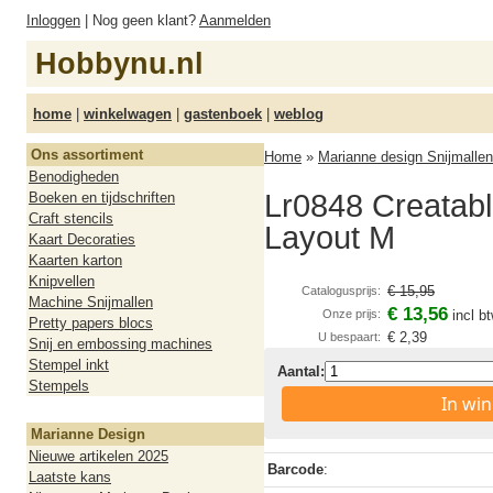
Inloggen
| Nog geen klant?
Aanmelden
Hobbynu.nl
home
|
winkelwagen
|
gastenboek
|
weblog
Ons assortiment
Home
»
Marianne design Snijmallen
Benodigheden
Lr0848 Creatable
Boeken en tijdschriften
Craft stencils
Layout M
Kaart Decoraties
Kaarten karton
Knipvellen
€ 15,95
Catalogusprijs:
Machine Snijmallen
€ 13,56
Onze prijs:
incl b
Pretty papers blocs
€ 2,39
U bespaart:
Snij en embossing machines
Stempel inkt
Aantal:
Stempels
In wi
Marianne Design
Nieuwe artikelen 2025
Barcode
:
Laatste kans