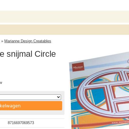
»
Marianne Design Creatables
 snijmal Circle
tw
nkelwagen
8716697069573