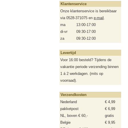
Klantenservice
Onze klantenservice is bereikbaar
via 0528-371075 en
e-mail
.
ma
13:00-17:00
di-vr
09:30-17:00
za
09:30-12:00
Levertijd
Voor 16:00 besteld? Tijdens de
vakantie periode verzending binnen
1 á 2 werkdagen. (mits op
voorraad).
Verzendkosten
Nederland
€ 4,99
pakketpost
€ 6,99
NL, boven € 60,-
gratis
Belgie
€ 9,95