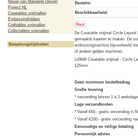
Nieuw van Marianne Design
Bestelnr
:
Project NL
Beschikbaarheid:
Creatables snijmallen
Embossingfolders
Craftables snijmallen
Collectables snijmallen
De Creatable snijmal Circle Layout 
gemaakte kaarten te maken. De snij
Betaalmogelijkheden
embossingmachine bijvoorbeeld met
of andere gelijke machines.
Lr0848 Creatable snijmal - Circle La
125mm
Geen minimum bestelbedrag
Snelle levering
Lage verzendkosten
* Vanaf €60,- gratis verzending in N
Eenvoudige en veilige betaling
Persoonlijk advies