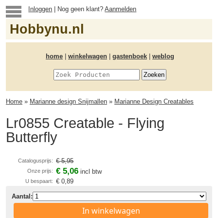
Inloggen
| Nog geen klant?
Aanmelden
Hobbynu.nl
home
|
winkelwagen
|
gastenboek
|
weblog
Home
»
Marianne design Snijmallen
»
Marianne Design Creatables
Lr0855 Creatable - Flying
Butterfly
€ 5,95
Catalogusprijs:
€ 5,06
Onze prijs:
incl btw
€ 0,89
U bespaart:
Aantal:
In winkelwagen