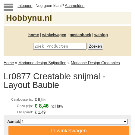
Inloggen
| Nog geen klant?
Aanmelden
Hobbynu.nl
home
|
winkelwagen
|
gastenboek
|
weblog
Home
»
Marianne design Snijmallen
»
Marianne Design Creatables
Lr0877 Creatable snijmal -
Layout Bauble
€ 9,95
Catalogusprijs:
€ 8,46
Onze prijs:
incl btw
€ 1,49
U bespaart:
Aantal:
In winkelwagen