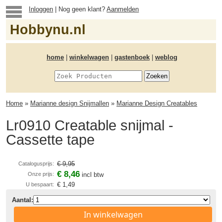
Inloggen
| Nog geen klant?
Aanmelden
Hobbynu.nl
home
|
winkelwagen
|
gastenboek
|
weblog
Home
»
Marianne design Snijmallen
»
Marianne Design Creatables
Lr0910 Creatable snijmal -
Cassette tape
€ 9,95
Catalogusprijs:
€ 8,46
Onze prijs:
incl btw
€ 1,49
U bespaart:
Aantal:
In winkelwagen