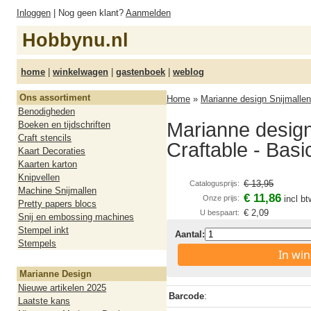
Inloggen
| Nog geen klant?
Aanmelden
Hobbynu.nl
home
|
winkelwagen
|
gastenboek
|
weblog
Ons assortiment
Home
»
Marianne design Snijmallen
Benodigheden
Marianne desig
Boeken en tijdschriften
Craft stencils
Craftable - Basi
Kaart Decoraties
Kaarten karton
Knipvellen
€ 13,95
Catalogusprijs:
Machine Snijmallen
€ 11,86
Onze prijs:
incl bt
Pretty papers blocs
€ 2,09
U bespaart:
Snij en embossing machines
Stempel inkt
Aantal:
Stempels
In wi
Marianne Design
Nieuwe artikelen 2025
Barcode
:
Laatste kans