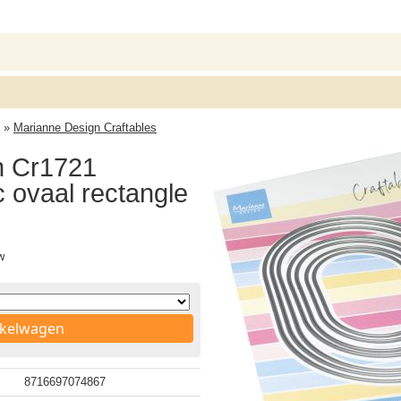
»
Marianne Design Craftables
n Cr1721
c ovaal rectangle
w
nkelwagen
8716697074867