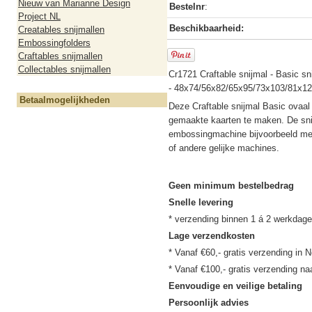
Nieuw van Marianne Design
Bestelnr
:
Project NL
Beschikbaarheid:
Creatables snijmallen
Embossingfolders
Craftables snijmallen
Collectables snijmallen
Cr1721 Craftable snijmal - Basic sni
- 48x74/56x82/65x95/73x103/81x1
Betaalmogelijkheden
Deze Craftable snijmal Basic ovaal 
gemaakte kaarten te maken. De snij
embossingmachine bijvoorbeeld met
of andere gelijke machines.
Geen minimum bestelbedrag
Snelle levering
Lage verzendkosten
* Vanaf €60,- gratis verzending in N
Eenvoudige en veilige betaling
Persoonlijk advies