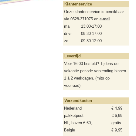
Klantenservice
Onze klantenservice is bereikbaar
via 0528-371075 en
e-mail
.
ma
13:00-17:00
di-vr
09:30-17:00
za
09:30-12:00
Levertijd
Voor 16:00 besteld? Tijdens de
vakantie periode verzending binnen
1 á 2 werkdagen. (mits op
voorraad).
Verzendkosten
Nederland
€ 4,99
pakketpost
€ 6,99
NL, boven € 60,-
gratis
Belgie
€ 9,95