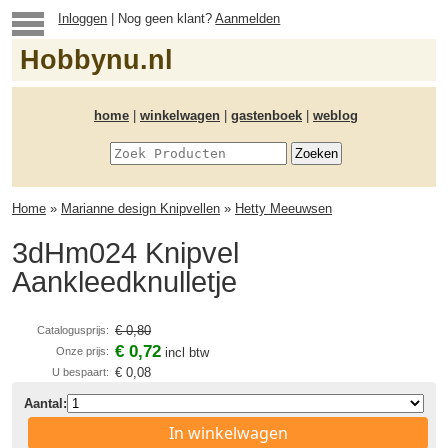
Inloggen
| Nog geen klant?
Aanmelden
Hobbynu.nl
home
|
winkelwagen
|
gastenboek
|
weblog
Home
»
Marianne design Knipvellen
»
Hetty Meeuwsen
3dHm024 Knipvel
Aankleedknulletje
€ 0,80
Catalogusprijs:
€ 0,72
Onze prijs:
incl btw
€ 0,08
U bespaart:
Aantal:
In winkelwagen