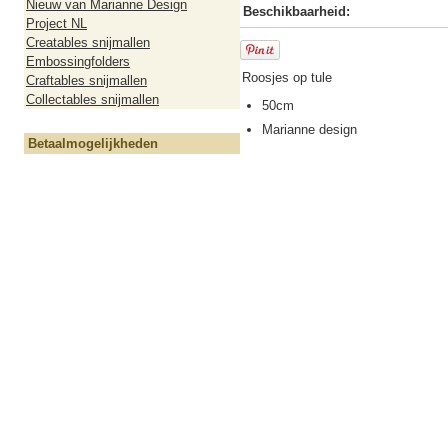
Nieuw van Marianne Design
Beschikbaarheid:
Project NL
Creatables snijmallen
Embossingfolders
Roosjes op tule
Craftables snijmallen
Collectables snijmallen
50cm
Marianne design
Betaalmogelijkheden