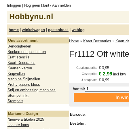
Inloggen
| Nog geen klant?
Aanmelden
Hobbynu.nl
home
|
winkelwagen
|
gastenboek
|
weblog
Ons assortiment
Home
»
Kaart Decoraties
»
Kaart d
Benodigheden
Fr1112 Off white
Boeken en tijdschriften
Craft stencils
Kaart Decoraties
€ 3,95
Kaarten karton
Catalogusprijs:
€ 2,96
Knipvellen
Onze prijs:
incl btw
Machine Snijmallen
€ 0,99
U bespaart:
Pretty papers blocs
Aantal:
Snij en embossing machines
Stempel inkt
In wi
Stempels
Marianne Design
Barcode
:
Nieuwe artikelen 2025
Bestelnr
:
Laatste kans