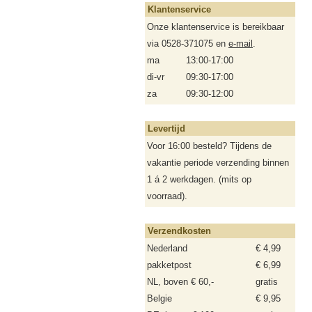
Klantenservice
Onze klantenservice is bereikbaar
via 0528-371075 en
e-mail
.
ma
13:00-17:00
di-vr
09:30-17:00
za
09:30-12:00
Levertijd
Voor 16:00 besteld? Tijdens de
vakantie periode verzending binnen
1 á 2 werkdagen. (mits op
voorraad).
Verzendkosten
Nederland
€ 4,99
pakketpost
€ 6,99
NL, boven € 60,-
gratis
Belgie
€ 9,95