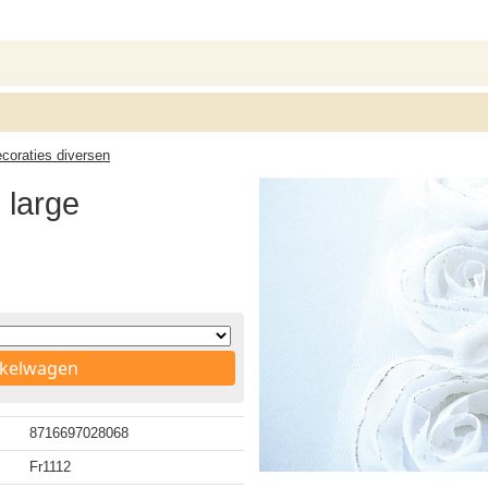
ecoraties diversen
 large
nkelwagen
8716697028068
Fr1112