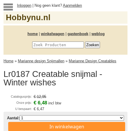
Inloggen
| Nog geen klant?
Aanmelden
Hobbynu.nl
home
|
winkelwagen
|
gastenboek
|
weblog
Home
»
Marianne design Snijmallen
»
Marianne Design Creatables
Lr0187 Creatable snijmal -
Winter wishes
€ 12,95
Catalogusprijs:
€ 6,48
Onze prijs:
incl btw
€ 6,47
U bespaart:
Aantal:
In winkelwagen