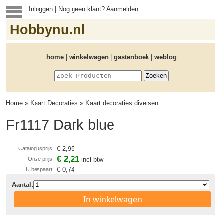
Inloggen
| Nog geen klant?
Aanmelden
Hobbynu.nl
home
|
winkelwagen
|
gastenboek
|
weblog
Home
»
Kaart Decoraties
»
Kaart decoraties diversen
Fr1117 Dark blue
€ 2,95
Catalogusprijs:
€ 2,21
Onze prijs:
incl btw
€ 0,74
U bespaart:
Aantal:
In winkelwagen