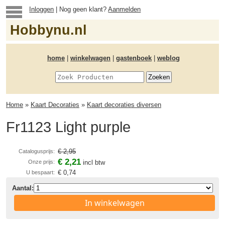
Inloggen
| Nog geen klant?
Aanmelden
Hobbynu.nl
home
|
winkelwagen
|
gastenboek
|
weblog
Home
»
Kaart Decoraties
»
Kaart decoraties diversen
Fr1123 Light purple
€ 2,95
Catalogusprijs:
€ 2,21
Onze prijs:
incl btw
€ 0,74
U bespaart:
Aantal:
In winkelwagen