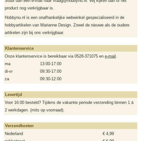
Stuur dan een e-mail naar vraag@hobbynu.nl. Wij kijken dan of het
product nog verkrijgbaar is.
Hobbynu.nl is een onafhankelijke webwinkel gespecialiseerd in de
hobbyartikelen van Marianne Design. Zowel de nieuwe als de oudere
artikelen zijn bij ons verkrijgbaar.
Klantenservice
Onze klantenservice is bereikbaar via 0528-371075 en
e-mail
.
ma
13:00-17:00
di-vr
09:30-17:00
za
09:30-12:00
Levertijd
Voor 16:00 besteld? Tijdens de vakantie periode verzending binnen 1 á
2 werkdagen. (mits op voorraad).
Verzendkosten
Nederland
€ 4,99