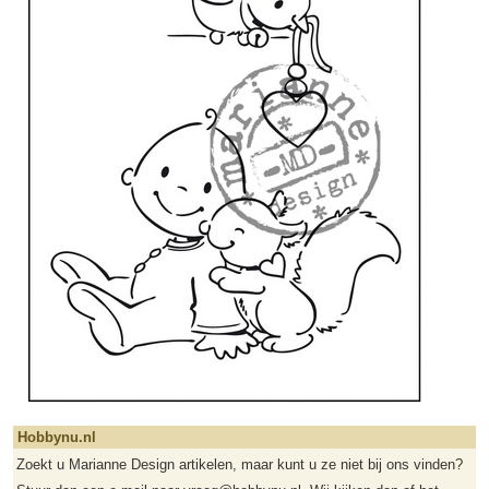
Hobbynu.nl
Zoekt u Marianne Design artikelen, maar kunt u ze niet bij ons vinden?