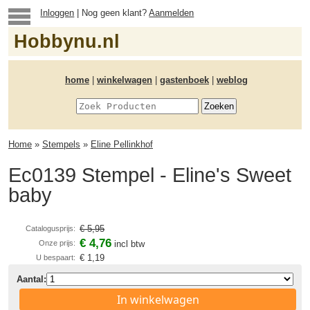
Inloggen
| Nog geen klant?
Aanmelden
Hobbynu.nl
home
|
winkelwagen
|
gastenboek
|
weblog
Home
»
Stempels
»
Eline Pellinkhof
Ec0139 Stempel - Eline's Sweet
baby
€ 5,95
Catalogusprijs:
€ 4,76
Onze prijs:
incl btw
€ 1,19
U bespaart:
Aantal:
In winkelwagen